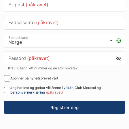
E -post
(påkravet)
Fødselsdato
(påkravet)
Bostedsland
Passord
(påkravet)
Krav: 8 tegn, ett nummer og en stor bokstav.
Abonner på nyhetsbrevet vårt
Jeg har lest og godtar vilkårene i
vilkår
, Club Morasol og
personvernerklæring
(påkravet)
Registrer deg