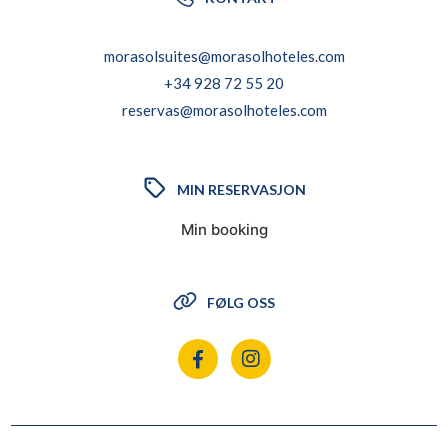
morasolsuites@morasolhoteles.com
+34 928 72 55 20
reservas@morasolhoteles.com
MIN RESERVASJON
Min booking
FØLG OSS