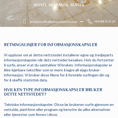
HOTEL MORASOL SUITES
+34 928 72 55 20
morasolsuites@morasolhoteles.com
RETNINGSLINJER FOR INFORMASJONSKAPSLER
Vi opplyser om at dette nettstedet installerer egne og tredjeparts
informasjonskapsler når dets nettsider besøkes. Hvis du fortsetter
å surfe, anser vi at du samtykker til bruken. Informasjonskapsler er
ikke-kjørbare tekstfiler som er ment å lagre all slags bruker-
informasjon. Vi bruker disse filene for å forenkle surfingen din og
for å skaffe statistisk data.
HVILKEN TYPE INFORMASJONSKAPSLER BRUKER
DETTE NETTSTEDET?
Tekniske informasjonskapsler: Disse lar brukeren surfe gjennom en
nettside, plattform eller program og benytte de ulike alternativer
eller tjenester som finnes i disse.