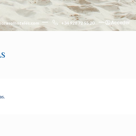
Acceder
+34 928 72 55 20
orasolhoteles.com
AS
as.