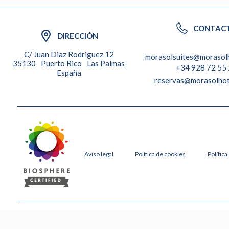
CONTAC
DIRECCIÓN
C/ Juan Diaz Rodriguez 12
morasolsuites@morasol
35130
Puerto Rico
Las Palmas
+34 928 72 55
España
reservas@morasolhot
Aviso legal
Política de cookies
Polític